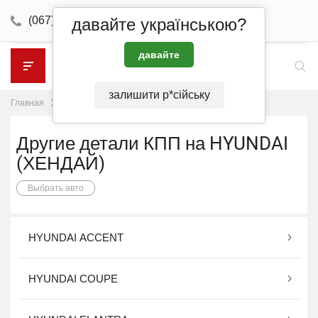
(067) 260-40-68
Подбор по VIN
давайте українською?
давайте
залишити р*сійську
Другие детали КПП
Главная
HYUNDAI
Другие детали КПП на HYUNDAI
(ХЕНДАЙ)
Выбрать авто
HYUNDAI ACCENT
HYUNDAI COUPE