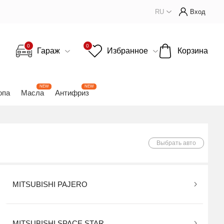
RU
Вход
0
0
Гараж
Избранное
Корзина
NEW
NEW
опа
Масла
Антифриз
Выбрать авто
MITSUBISHI PAJERO
MITSUBISHI SPACE STAR