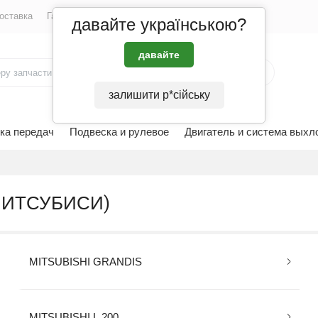
оставка
Гарантия и возврат
Контакты
давайте українською?
давайте
залишити р*сійську
ка передач
Подвеска и рулевое
Двигатель и система выхл
 (МИТСУБИСИ)
MITSUBISHI GRANDIS
MITSUBISHI L 200